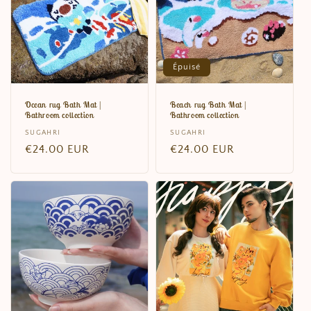
Épuisé
Ocean rug Bath Mat |
Beach rug Bath Mat |
Bathroom collection
Bathroom collection
Distributeur :
SUGAHRI
Distributeur :
SUGAHRI
Prix
€24.00 EUR
Prix
€24.00 EUR
habituel
habituel