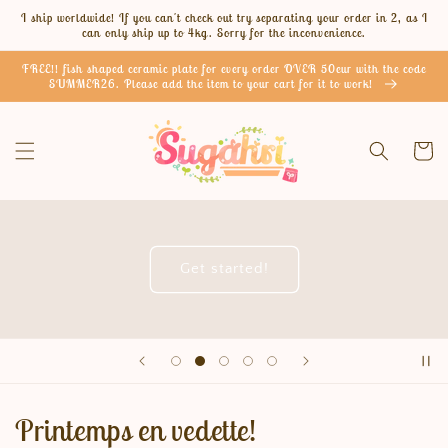
et
I ship worldwide! If you can't check out try separating your order in 2, as I
passer
can only ship up to 4kg. Sorry for the inconvenience.
au
contenu
FREE!! fish shaped ceramic plate for every order OVER 50eur with the code
SUMMER26. Please add the item to your cart for it to work!
Panier
Get started!
Printemps en vedette!