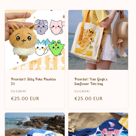
Preorder!! Silly Poke Plushies
Preorder! Van Gogh's
2!!
Sunflower Tote bag
Distributeur :
SUGAHRI
Distributeur :
SUGAHRI
Prix
€25.00 EUR
Prix
€25.00 EUR
habituel
habituel