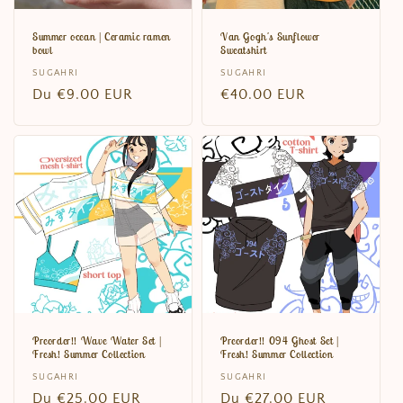
Summer ocean | Ceramic ramen
Van Gogh's Sunflower
bowl
Sweatshirt
Distributeur :
SUGAHRI
Distributeur :
SUGAHRI
Prix
Du
€9.00 EUR
Prix
€40.00 EUR
habituel
habituel
Preorder!! Wave Water Set |
Preorder!! 094 Ghost Set |
Fresh! Summer Collection
Fresh! Summer Collection
Distributeur :
SUGAHRI
Distributeur :
SUGAHRI
Prix
Du
€25.00 EUR
Prix
Du
€27.00 EUR